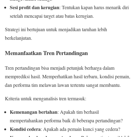
Sesi profit dan kerugian
: Tentukan kapan harus menarik diri
setelah mencapai target atau batas kerugian.
Strategi ini bertujuan untuk menjadikan taruhan lebih
berkelanjutan.
Memanfaatkan Tren Pertandingan
Tren pertandingan bisa menjadi petunjuk berharga dalam
memprediksi hasil. Memperhatikan hasil terbaru, kondisi pemain,
dan performa tim melawan lawan tertentu sangat membantu.
Kriteria untuk menganalisis tren termasuk:
Kemenangan bertahan
: Apakah tim berhasil
mempertahankan performa baik di beberapa pertandingan?
Kondisi cedera
: Apakah ada pemain kunci yang cedera?