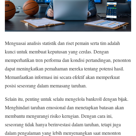
Menguasai analisis statistik dan riset pemain serta tim adalah
kunci untuk membuat keputusan yang cerdas. Dengan
memperhatikan tren performa dan kondisi pertandingan, penonton
dapat meningkatkan pemahaman mereka tentang potensi hasil.
Memanfaatkan informasi ini secara efektif akan memperkuat
posisi seseorang dalam memasang taruhan.
Selain itu, penting untuk selalu mengelola bankroll dengan bijak.
Menghindari taruhan emosional dan menetapkan batasan akan
membantu mengurangi risiko kerugian. Dengan cara ini,
seseorang tidak hanya berinvestasi dalam taruhan, tetapi juga
dalam pengalaman yang lebih menyenangkan saat menonton