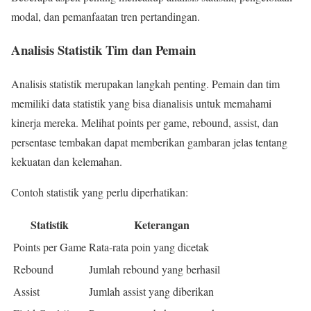
modal, dan pemanfaatan tren pertandingan.
Analisis Statistik Tim dan Pemain
Analisis statistik merupakan langkah penting. Pemain dan tim
memiliki data statistik yang bisa dianalisis untuk memahami
kinerja mereka. Melihat points per game, rebound, assist, dan
persentase tembakan dapat memberikan gambaran jelas tentang
kekuatan dan kelemahan.
Contoh statistik yang perlu diperhatikan:
Statistik
Keterangan
Points per Game
Rata-rata poin yang dicetak
Rebound
Jumlah rebound yang berhasil
Assist
Jumlah assist yang diberikan