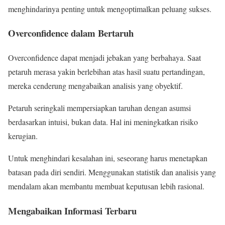
menghindarinya penting untuk mengoptimalkan peluang sukses.
Overconfidence dalam Bertaruh
Overconfidence dapat menjadi jebakan yang berbahaya. Saat
petaruh merasa yakin berlebihan atas hasil suatu pertandingan,
mereka cenderung mengabaikan analisis yang obyektif.
Petaruh seringkali mempersiapkan taruhan dengan asumsi
berdasarkan intuisi, bukan data. Hal ini meningkatkan risiko
kerugian.
Untuk menghindari kesalahan ini, seseorang harus menetapkan
batasan pada diri sendiri. Menggunakan statistik dan analisis yang
mendalam akan membantu membuat keputusan lebih rasional.
Mengabaikan Informasi Terbaru