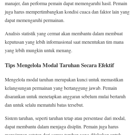
manajer, dan performa pemain dapat memengaruhi hasil. Pemain
juga harus mempertimbangkan kondisi cuaca dan faktor lain yang
dapat memengaruhi permainan.
Analisis statistik yang cermat akan membantu dalam membuat
keputusan yang lebih informasional saat menentukan tim mana
yang lebih mungkin untuk menang.
Tips Mengelola Modal Taruhan Secara Efektif
Mengelola modal taruhan merupakan kunci untuk memastikan
kelangsungan permainan yang bertanggung jawab. Pemain
disarankan untuk menetapkan anggaran sebelum mulai bertaruh
dan untuk selalu mematuhi batas tersebut.
Sistem taruhan, seperti taruhan tetap atau persentase dari modal,
dapat membantu dalam menjaga disiplin. Pemain juga harus
menyimpan catatan dari semua taruhan yang dilakukan untuk