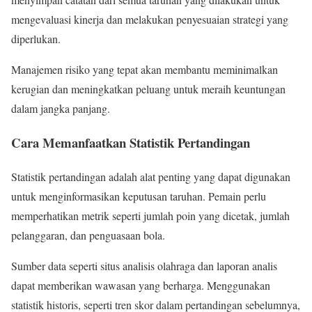
mengevaluasi kinerja dan melakukan penyesuaian strategi yang
diperlukan.
Manajemen risiko yang tepat akan membantu meminimalkan
kerugian dan meningkatkan peluang untuk meraih keuntungan
dalam jangka panjang.
Cara Memanfaatkan Statistik Pertandingan
Statistik pertandingan adalah alat penting yang dapat digunakan
untuk menginformasikan keputusan taruhan. Pemain perlu
memperhatikan metrik seperti jumlah poin yang dicetak, jumlah
pelanggaran, dan penguasaan bola.
Sumber data seperti situs analisis olahraga dan laporan analis
dapat memberikan wawasan yang berharga. Menggunakan
statistik historis, seperti tren skor dalam pertandingan sebelumnya,