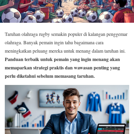
Taruhan olahraga rugby semakin populer di kalangan penggemar
olahraga. Banyak pemain ingin tahu bagaimana cara
meningkatkan peluang mereka untuk menang dalam taruhan ini.
Panduan terbaik untuk pemain yang ingin menang akan
memaparkan strategi praktis dan wawasan penting yang
perlu diketahui sebelum memasang taruhan.