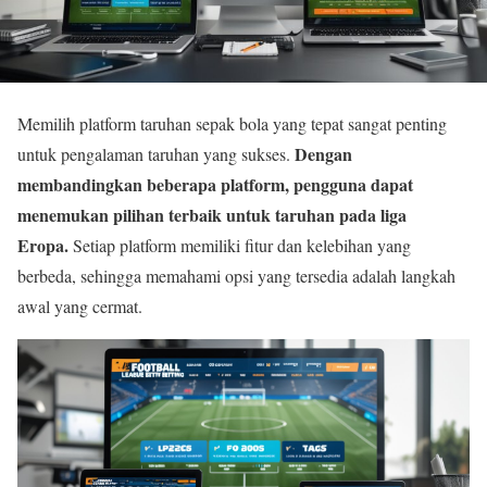
Memilih platform taruhan sepak bola yang tepat sangat penting
Dengan
untuk pengalaman taruhan yang sukses.
membandingkan beberapa platform, pengguna dapat
menemukan pilihan terbaik untuk taruhan pada liga
Eropa.
Setiap platform memiliki fitur dan kelebihan yang
berbeda, sehingga memahami opsi yang tersedia adalah langkah
awal yang cermat.