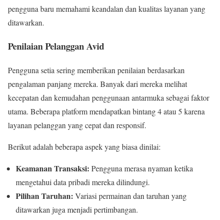
pengguna baru memahami keandalan dan kualitas layanan yang
ditawarkan.
Penilaian Pelanggan Avid
Pengguna setia sering memberikan penilaian berdasarkan
pengalaman panjang mereka. Banyak dari mereka melihat
kecepatan dan kemudahan penggunaan antarmuka sebagai faktor
utama. Beberapa platform mendapatkan bintang 4 atau 5 karena
layanan pelanggan yang cepat dan responsif.
Berikut adalah beberapa aspek yang biasa dinilai:
Keamanan Transaksi:
Pengguna merasa nyaman ketika
mengetahui data pribadi mereka dilindungi.
Pilihan Taruhan:
Variasi permainan dan taruhan yang
ditawarkan juga menjadi pertimbangan.