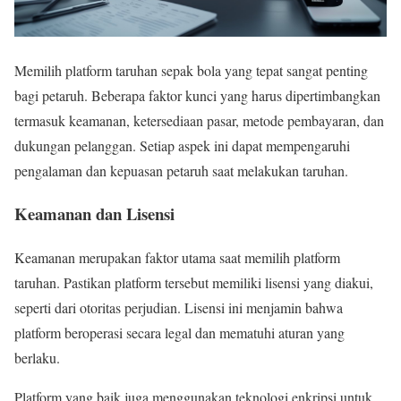
Memilih platform taruhan sepak bola yang tepat sangat penting
bagi petaruh. Beberapa faktor kunci yang harus dipertimbangkan
termasuk keamanan, ketersediaan pasar, metode pembayaran, dan
dukungan pelanggan. Setiap aspek ini dapat mempengaruhi
pengalaman dan kepuasan petaruh saat melakukan taruhan.
Keamanan dan Lisensi
Keamanan merupakan faktor utama saat memilih platform
taruhan. Pastikan platform tersebut memiliki lisensi yang diakui,
seperti dari otoritas perjudian. Lisensi ini menjamin bahwa
platform beroperasi secara legal dan mematuhi aturan yang
berlaku.
Platform yang baik juga menggunakan teknologi enkripsi untuk