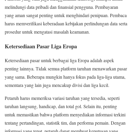
melindungi data pribadi dan finansial pengguna. Pembayaran
yang aman sangat penting untuk menghindari penipuan. Pembaca
harus memverifikasi keberadaan kebijakan perlindungan data serta
prosedur untuk mengatasi masalah keamanan.
Ketersediaan Pasar Liga Eropa
Ketersediaan pasar untuk berbagai liga Eropa adalah aspek
penting lainnya. Tidak semua platform taruhan menawarkan pasar
yang sama. Beberapa mungkin hanya fokus pada liga-liga utama,
sementara yang lain juga mencakup divisi dan liga kecil.
Petaruh harus memeriksa variasi taruhan yang tersedia, seperti
taruhan langsung, handicap, dan total gol. Selain itu, penting
untuk memastikan bahwa platform menyediakan informasi terkini
tentang pertandingan, statistik tim, dan performa pemain. Dengan
informasi yang tepat, petaruh dapat membuat keputusan yang