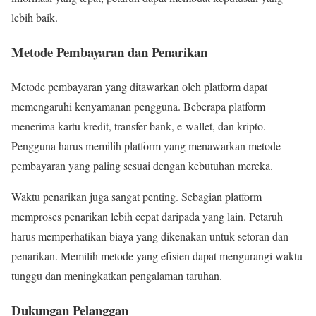
lebih baik.
Metode Pembayaran dan Penarikan
Metode pembayaran yang ditawarkan oleh platform dapat
memengaruhi kenyamanan pengguna. Beberapa platform
menerima kartu kredit, transfer bank, e-wallet, dan kripto.
Pengguna harus memilih platform yang menawarkan metode
pembayaran yang paling sesuai dengan kebutuhan mereka.
Waktu penarikan juga sangat penting. Sebagian platform
memproses penarikan lebih cepat daripada yang lain. Petaruh
harus memperhatikan biaya yang dikenakan untuk setoran dan
penarikan. Memilih metode yang efisien dapat mengurangi waktu
tunggu dan meningkatkan pengalaman taruhan.
Dukungan Pelanggan