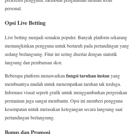
personal.
Opsi Live Betting
Live betting menjadi semakin populer. Banyak platform sekarang
memungkinkan pengguna untuk bertaruh pada pertandingan yang
sedang berlangsung. Fitur ini sering disertai dengan statistik
langsung dan pembaruan skor.
fungsi taruhan instan
Beberapa platform menawarkan
yang
membuatnya mudah untuk menempatkan taruhan tak terduga.
Informasi visual seperti grafik untuk menggambarkan pergerakan
permainan juga sangat membantu. Opsi ini memberi pengguna
kesempatan untuk merasakan ketegangan secara langsung saat
pertandingan berlangsung.
Bonus dan Promosi