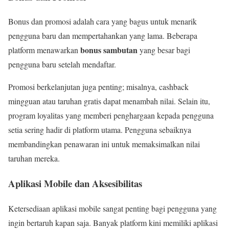
Bonus dan promosi adalah cara yang bagus untuk menarik
pengguna baru dan mempertahankan yang lama. Beberapa
bonus sambutan
platform menawarkan
yang besar bagi
pengguna baru setelah mendaftar.
Promosi berkelanjutan juga penting; misalnya, cashback
mingguan atau taruhan gratis dapat menambah nilai. Selain itu,
program loyalitas yang memberi penghargaan kepada pengguna
setia sering hadir di platform utama. Pengguna sebaiknya
membandingkan penawaran ini untuk memaksimalkan nilai
taruhan mereka.
Aplikasi Mobile dan Aksesibilitas
Ketersediaan aplikasi mobile sangat penting bagi pengguna yang
ingin bertaruh kapan saja. Banyak platform kini memiliki aplikasi