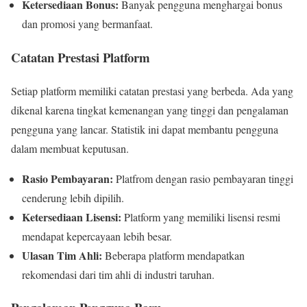
Ketersediaan Bonus:
Banyak pengguna menghargai bonus
dan promosi yang bermanfaat.
Catatan Prestasi Platform
Setiap platform memiliki catatan prestasi yang berbeda. Ada yang
dikenal karena tingkat kemenangan yang tinggi dan pengalaman
pengguna yang lancar. Statistik ini dapat membantu pengguna
dalam membuat keputusan.
Rasio Pembayaran:
Platfrom dengan rasio pembayaran tinggi
cenderung lebih dipilih.
Ketersediaan Lisensi:
Platform yang memiliki lisensi resmi
mendapat kepercayaan lebih besar.
Ulasan Tim Ahli:
Beberapa platform mendapatkan
rekomendasi dari tim ahli di industri taruhan.