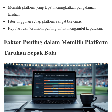
Memilih platform yang tepat meningkatkan pengalaman
taruhan.
Fitur unggulan setiap platform sangat bervariasi.
Reputasi dan testimoni penting untuk mengambil keputusan.
Faktor Penting dalam Memilih Platform
Taruhan Sepak Bola