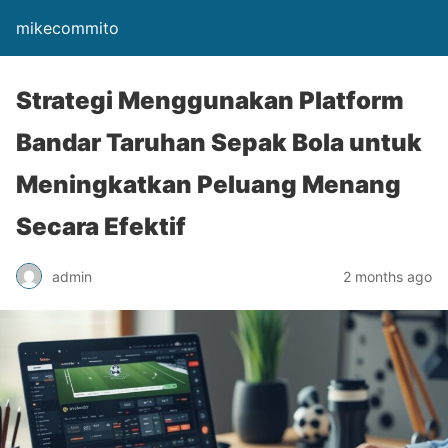
mikecommito
Strategi Menggunakan Platform
Bandar Taruhan Sepak Bola untuk
Meningkatkan Peluang Menang
Secara Efektif
admin
2 months ago