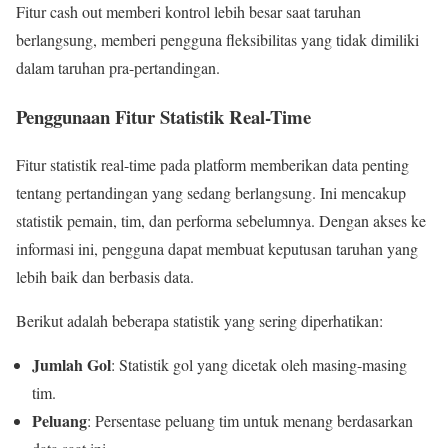
Fitur cash out memberi kontrol lebih besar saat taruhan
berlangsung, memberi pengguna fleksibilitas yang tidak dimiliki
dalam taruhan pra-pertandingan.
Penggunaan Fitur Statistik Real-Time
Fitur statistik real-time pada platform memberikan data penting
tentang pertandingan yang sedang berlangsung. Ini mencakup
statistik pemain, tim, dan performa sebelumnya. Dengan akses ke
informasi ini, pengguna dapat membuat keputusan taruhan yang
lebih baik dan berbasis data.
Berikut adalah beberapa statistik yang sering diperhatikan:
Jumlah Gol
: Statistik gol yang dicetak oleh masing-masing
tim.
Peluang
: Persentase peluang tim untuk menang berdasarkan