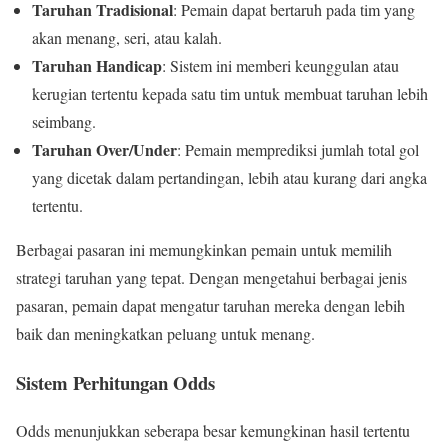
Taruhan Tradisional
: Pemain dapat bertaruh pada tim yang
akan menang, seri, atau kalah.
Taruhan Handicap
: Sistem ini memberi keunggulan atau
kerugian tertentu kepada satu tim untuk membuat taruhan lebih
seimbang.
Taruhan Over/Under
: Pemain memprediksi jumlah total gol
yang dicetak dalam pertandingan, lebih atau kurang dari angka
tertentu.
Berbagai pasaran ini memungkinkan pemain untuk memilih
strategi taruhan yang tepat. Dengan mengetahui berbagai jenis
pasaran, pemain dapat mengatur taruhan mereka dengan lebih
baik dan meningkatkan peluang untuk menang.
Sistem Perhitungan Odds
Odds menunjukkan seberapa besar kemungkinan hasil tertentu