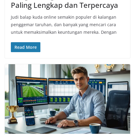
Paling Lengkap dan Terpercaya
Judi balap kuda online semakin populer di kalangan
penggemar taruhan, dan banyak yang mencari cara
untuk memaksimalkan keuntungan mereka. Dengan
Read More