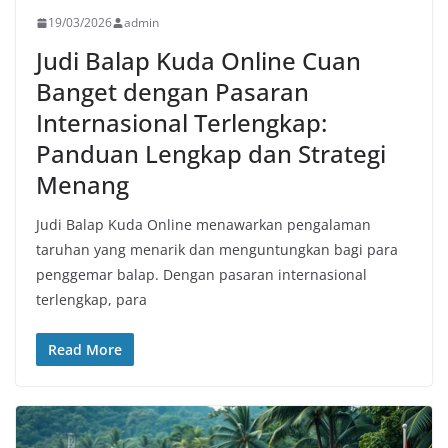
19/03/2026
admin
Judi Balap Kuda Online Cuan
Banget dengan Pasaran
Internasional Terlengkap:
Panduan Lengkap dan Strategi
Menang
Judi Balap Kuda Online menawarkan pengalaman
taruhan yang menarik dan menguntungkan bagi para
penggemar balap. Dengan pasaran internasional
terlengkap, para
Read More