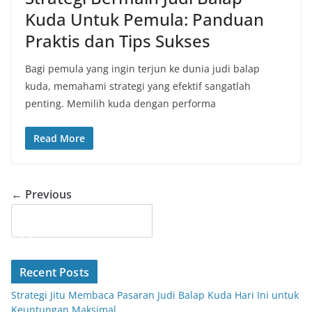
Kuda Untuk Pemula: Panduan
Praktis dan Tips Sukses
Bagi pemula yang ingin terjun ke dunia judi balap
kuda, memahami strategi yang efektif sangatlah
penting. Memilih kuda dengan performa
Read More
← Previous
Recent Posts
Strategi Jitu Membaca Pasaran Judi Balap Kuda Hari Ini untuk
Keuntungan Maksimal