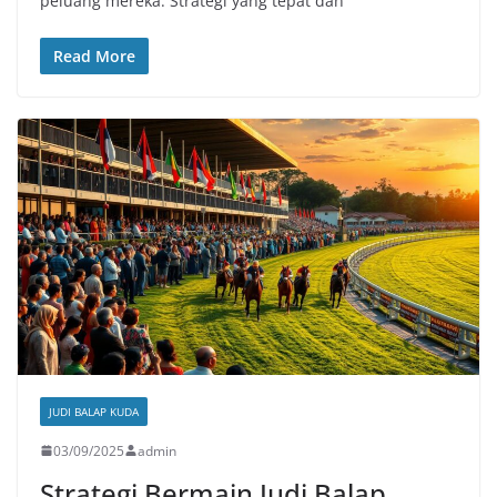
peluang mereka. Strategi yang tepat dan
Read More
JUDI BALAP KUDA
03/09/2025
admin
Strategi Bermain Judi Balap