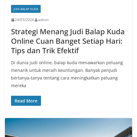
JUDI BALAP KUDA
24/03/2026
admin
Strategi Menang Judi Balap Kuda
Online Cuan Banget Setiap Hari:
Tips dan Trik Efektif
Di dunia judi online, balap kuda menawarkan peluang
menarik untuk meraih keuntungan. Banyak penjudi
bertanya-tanya tentang cara meningkatkan peluang
mereka
Read More